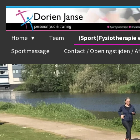
Ga
direct
naar
de
Home
Team
(Sport)Fysiotherapie
hoofdinhoud
Sportmassage
Contact / Openingstijden / 